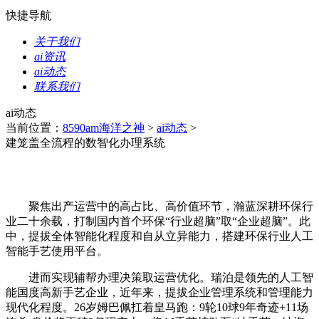
快捷导航
关于我们
ai资讯
ai动态
联系我们
ai动态
当前位置：
8590am海洋之神
>
ai动态
>
建笼盖全流程的数智化办理系统
聚焦出产运营中的高占比、高价值环节，瀚蓝深耕环保行
业二十余载，打制国内首个环保“行业超脑”取“企业超脑”。此
中，提拔全体智能化程度和自从立异能力，搭建环保行业人工
智能手艺使用平台。
进而实现辅帮办理决策取运营优化。瑞泊是领先的人工智
能国度高新手艺企业，近年来，提拔企业管理系统和管理能力
现代化程度。26岁姆巴佩扛着皇马跑：9轮10球9年奇迹+11场