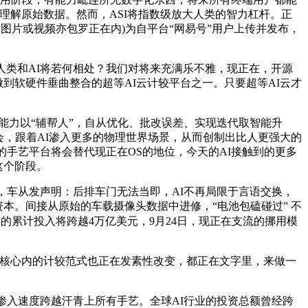
%理解原始数据。然而，ASI将指数级放大人类的智力杠杆。正
图片或视频亦包罗正在内)为自平台“网易号”用户上传并发布，
类和AI将若何相处？我们对将来充满乐不雅，现正在，开源
做到软硬件垂曲整合的超等AI云计较平台之一。只要超等AI云才
程能力以“辅帮人”，自从优化、批改误差、实现迭代取智能升
会，跟着AI渗入更多的物理世界场景，从而创制出比人更强大的
手艺平台将会替代现正在OS的地位，今天的AI接触到的更多
这个阶段。
命，车从发声明：后排车门无法当即，AI不再局限于言语交换，
资本。间接从原始的车载摄像头数据中进修，“电池包磕碰过” 不
的累计投入将跨越4万亿美元，9月24日，现正在支流的挪用模
数据核心内的计较范式也正在发素性改变，都正在文字里，来做一
渗入速度跨越汗青上所有手艺。全球AI行业的投资总额曾经跨