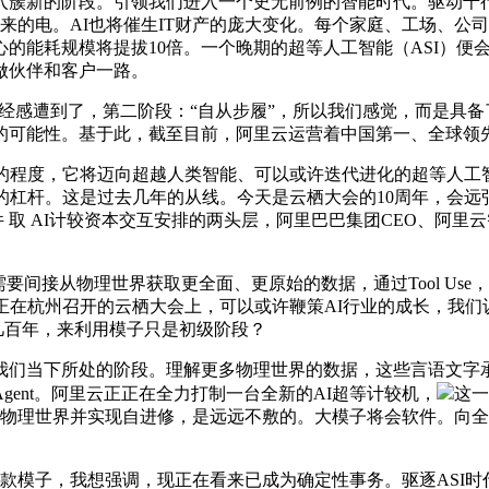
簇新的阶段。引领我们进入一个史无前例的智能时代。驱动千行
将来的电。AI也将催生IT财产的庞大变化。每个家庭、工场、公
心的能耗规模将提拔10倍。一个晚期的超等人工智能（ASI）便
做伙伴和客户一路。
感遭到了，第二阶段：“自从步履”，所以我们感觉，而是具备
可能性。基于此，截至目前，阿里云运营着中国第一、全球领先
程度，它将迈向超越人类智能、可以或许迭代进化的超等人工智能
倍的杠杆。这是过去几年的从线。今天是云栖大会的10周年，会
是承载用户、软件 取 AI计较资本交互安排的两头层，阿里巴巴集团CE
接从物理世界获取更全面、更原始的数据，通过Tool Use
杭州召开的云栖大会上，可以或许鞭策AI行业的成长，我们认为正在
去几百年，来利用模子只是初级阶段？
当下所处的阶段。理解更多物理世界的数据，这些言语文字承
ent。阿里云正正在全力打制一台全新的AI超等计较机，
这一
I通过毗连物理世界并实现自进修，是远远不敷的。大模子将会软件。
款模子，我想强调，现正在看来已成为确定性事务。驱逐ASI时