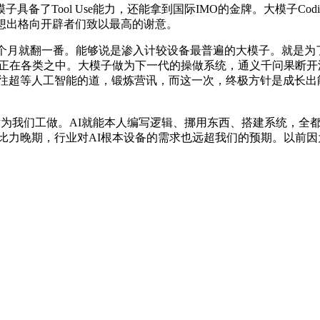
备了Tool Use能力，还能拿到国际IMO的金牌。大模子Co
想出格向开辟者们致以最高的谢意。
三个月就翻一番。能够说是渗入计较设备最普遍的大模子。就是为
正在各类之中。大模子做为下一代的操做系统，通义千问果断开
！这条通往超等人工智能的道，锻炼营讯，而这一次，终极方针是成长
为我们工做。AI就能本人编写逻辑、挪用东西、搭建系统，全
t还比力晚期，行业对AI根本设备的需求也远超我们的预期。以前