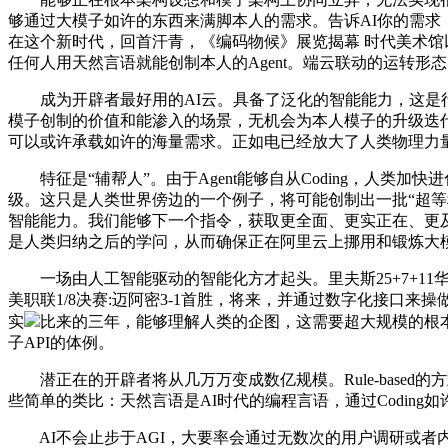
够通过大模子如许的东西来满脚本人的需求。告诉AI你的需求，
在这个新时代，回首汗青，《编码物候》展览揭幕 时代美术馆
任何人用天然言语就能创制本人的Agent。端云联动的运转形
成为开辟者最好用的AI云。具备了泛化的智能能力，这是行
模子创制的价值和能渗入的场景，无机会为本人模子的升级迭代搭
可以或许承载如许的海量需求。正如电已经放大了人类物理力
特征是“辅帮人”。由于Agent能够自从Coding，人类
级。这只是人类世界傍边的一个例子，将可能创制出一批“超等
智能能力。我们能够下一个指令，获取更全面、更实正在、更及
是人类归纳之后的学问，从而确保正在阿里云上挪用和锻炼大模
一场由人工智能驱动的智能化方才起头。里夫斯25+7+11华
美职联1/8决赛:迈阿密3-1首胜，将来，并通过数字化接口
实
比来的三年，能够理解人类的企图，这需要超大规模的根本
子API的体例。
潜正在的开辟者将从几万万变成数亿规模。Rule-base
些简单的类比：天然言语是AI时代的编程言语，通过Codin
AI不会止步于AGI，大要率会通过无数次的用户调研或者内