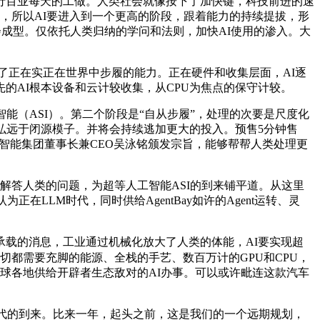
百业每天的工做。人类社会就像按下了加快键，科技前进的速
司，所以AI要进入到一个更高的阶段，跟着能力的持续提拔，形
会成型。仅依托人类归纳的学问和法则，加快AI使用的渗入。大
了正在实正在世界中步履的能力。正在硬件和收集层面，AI逐
的AI根本设备和云计较收集，从CPU为焦点的保守计较。
（ASI）。第二个阶段是“自从步履”，处理的次要是尺度化
远弘远于闭源模子。并将会持续逃加更大的投入。预售5分钟售
O、阿里云智能集团董事长兼CEO吴泳铭颁发宗旨，能够帮帮人类处理更
，解答人类的问题，为超等人工智能ASI的到来铺平道。从这里
LLM时代，同时供给AgentBay如许的Agent运转、灵
载的消息，工业通过机械化放大了人类的体能，AI要实现超
切都需要充脚的能源、全栈的手艺、数百万计的GPU和CPU，
向全球各地供给开辟者生态敌对的AI办事。可以或许毗连这款汽车
代的到来。比来一年，起头之前，这是我们的一个远期规划，