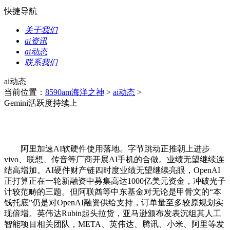
快捷导航
关于我们
ai资讯
ai动态
联系我们
ai动态
当前位置：
8590am海洋之神
>
ai动态
>
Gemini活跃度持续上
阿里加速AI软硬件使用落地。字节跳动正推朝上进步
vivo、联想、传音等厂商开展AI手机的合做。业绩无望继续连
结高增加。AI硬件财产链四时度业绩无望继续亮眼，OpenAI
正打算正在一轮新融资中募集高达1000亿美元资金，冲破光子
计较范畴的三题。但阿联酋等中东基金对无论是甲骨文的“本
钱托底”仍是对OpenAI融资供给支持，订单量至多较原规划实
现倍增。英伟达Rubin起头拉货，亚马逊颁布发表沉组其人工
智能项目相关团队，META、英伟达、腾讯、小米、阿里等发