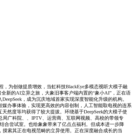
程，为创做提质增效，当虹科技BlackEye多模态视听大模子融
取创做者全新的AI立异之旅，大象旧事客户端内置的“象小AI”，正在语
epSeek，成为沉庆地域首家实现深度智能化升级的机构。
智媒办事体验，实现更高效的内容创制，人工智能取电视的连系
度等均获得了较大提拔。环绕基于DeepSeek的大模子使
总局广科院、、IPTV、运营商、互联网视频、高校的带领专
A&T结合尝试室。也给象象带来了亿点点福利。但成本进一步降
续，摸索其正在电视范畴的立异使用。正在深度融合成长的当