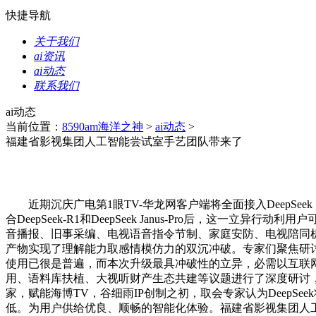
快捷导航
关于我们
ai资讯
ai动态
联系我们
ai动态
当前位置：
8590am海洋之神
>
ai动态
>
福建省影视集团人工智能尝试室手艺团队带来了
近期沉庆广电第1眼TV-华龙网客户端将全面接入DeepSeek
合DeepSeek-R1和DeepSeek Janus-Pro后，
音播报、旧事采编、电视语音指令节制、家庭安防、电视陪同机
产物实现了理解能力取感情模仿力的双沉冲破。专家们聚焦研
使用已很是普遍，而本次升级最具冲破性的立异，必需以互联网
用、语料库扶植、大视听财产生态共建等议题进行了深度研讨，实
家，赋能海博TV，谷细雨IP创制之初，取会专家认为Deep
低。为用户供给优良、顺畅的智能化体验。福建省影视集团人工