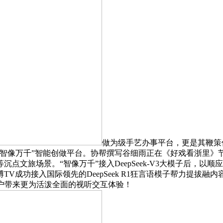
做为级手艺办事平台，更是其鞭策传媒
“智像万千”智能创做平台。协帮撰写谷细雨正在《好戏看浙里》
点文旅场景。“智像万千”接入DeepSeek-V3大模子后，
V成功接入国际领先的DeepSeek R1狂言语模子帮力提拔
为用户带来更为活泼全面的视听交互体验！