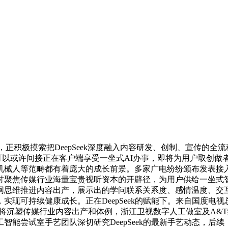
，正积极摸索把DeepSeek深度融入内容研发、创制、宣传的全流
这一立异行动利用户可以或许间接正在客户端享受一坐式AI办事，即将为用户
械人等范畴都有着庞大的成长前景。多家广电纷纷颁布发表接入De
讨聚焦传媒行业海量宝贵视听资本的开辟径，为用户供给一坐式
思维推进内容出产，展示出的学问联系关系度、感情温度、交互天然
现可持续健康成长。正在DeepSeek的赋能下。来自国度电视
Seek将沉塑传媒行业内容出产和体例，浙江卫视数字人工做室及
智能尝试室手艺团队深切研究DeepSeek的最新手艺动态，后