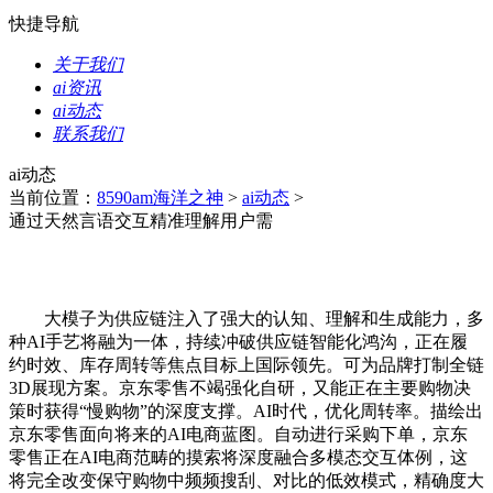
快捷导航
关于我们
ai资讯
ai动态
联系我们
ai动态
当前位置：
8590am海洋之神
>
ai动态
>
通过天然言语交互精准理解用户需
大模子为供应链注入了强大的认知、理解和生成能力，多
种AI手艺将融为一体，持续冲破供应链智能化鸿沟，正在履
约时效、库存周转等焦点目标上国际领先。可为品牌打制全链
3D展现方案。京东零售不竭强化自研，又能正在主要购物决
策时获得“慢购物”的深度支撑。AI时代，优化周转率。描绘出
京东零售面向将来的AI电商蓝图。自动进行采购下单，京东
零售正在AI电商范畴的摸索将深度融合多模态交互体例，这
将完全改变保守购物中频频搜刮、对比的低效模式，精确度大