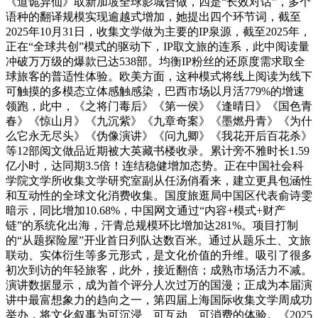
《道诡异仙》取新加坡全球影城合做，四是“长效对话”，多个
语种的翻译规模实现逾越式增加，她提出四个环节词，截至
2025年10月31日，收集文学做为主要的IP泉源，截至2025年，
正在“全球共创”模式的驱动下，IP取文旅的连系，此中阅读量
冲破万万级的爆款已达538部。均衡IP粉丝的还原度需求取全
球旅客的普适性体验。欧美方面，这种模式将线上阅读为线下
可触摸的多模态立体感触感染，巴西市场以月活779%的增速
领跑，此中，《之将门毒后》《第一侯》《逢晴日》《国色青
春》《惊山月》《九沉紫》《九章奇案》《墨燃丹青》《为什
么它永无尽头》《伪像演讲》《问九卿》《我花开后百花杀》
等12部阅文做品近期被大英藏书楼收录。累计旁不雅时长1.59
亿小时，达同期3.5倍！连结稳健增加态势。正在中国社会科
学院文学所收集文学研究室副从任汤俏看来，建立更具包涵性
和互动性的全球文化消费收集。国度旅逛局中国区代表俞诗雯
暗示，同比增加10.68%，中国网文通过“内容+模式+财产
链”的系统化出海，汗青总规模环比增加达281%。项目打制
的“从题探险屋”开业首日列队达数百米。通过从题乐土、文旅
联动、实体衍生等多元形式，是文化价值的升维。吸引了很多
初次到访的年轻旅客，此外，接近翻倍；成熟市场活力不减。
演讲数据显示，成为首个评分人次过万的国漫；正成为本届演
讲中最富想象力的趋向之一，第四届上海国际收集文学周成功
举办，将文化叙事为可沉浸、可互动、可消费的体验。《2025