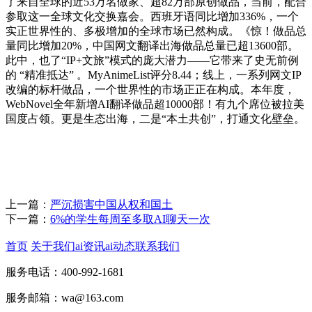
了来自全球的近53万名做家、超82万部原创做品，当前，配合
参取这一全球文化交换嘉会。西班牙语同比增加336%，一个
实正世界性的、多极增加的全球市场已然构成。《惊！做品总
量同比增加20%，中国网文翻译出海做品总量已超13600部。
此中，也了“IP+文旅”模式的庞大潜力——它带来了史无前例
的 “精准抵达” 。MyAnimeList评分8.44；线上，一系列网文IP
改编的标杆做品，一个世界性的市场正正在构成。本年度，
WebNovel全年新增AI翻译做品超10000部！有九个席位被拉美
国度占领。更是生态出海，二是“本土共创”，打通文化壁垒。
上一篇：
严沉损害中国从权和国土
下一篇：
6%的学生每周至多取AI聊天一次
首页
关于我们
ai资讯
ai动态
联系我们
服务电话：400-992-1681
服务邮箱：wa@163.com