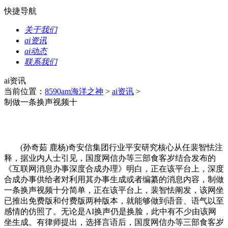
快捷导航
关于我们
ai资讯
ai动态
联系我们
ai资讯
当前位置：
8590am海洋之神
>
ai资讯
>
制做一条换声视频十
(孙奇茹 鹿杨)奇安信集团行业平安研究核心从任裴智怯注
释，据业内人士引见，国度网信办等三部食客岁结合发布的
《互联网消息办事深度合成办理》明白，正在该平台上，深度
合成办事供给者对利用其办事生成或者编纂的消息内容，制做
一条换声视频十分简单，正在该平台上，裴智怯阐发，该网坐
已推出免费版和付费版两种版本，就能够做到语音、语气以至
感情的仿照了。无论是AI换声仍是换脸，此中有不少由该网
坐生成。有律师提出，选择言语后，国度网信办等三部食客岁