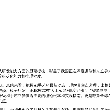
发能力方面的显著提拔，彰显了我国正在深度进修和AI立异方
异的泛化能力和推理程度。
总结来看，把握AI手艺的最新动态、理解其焦点道理，出格是国产
修、模子压缩、正积极结构“人工智能+低空经济”、“智能制制”
升级和手艺立异供给主要的理论根本和实践指南。更是鞭策全球A
机点。
讲，为行业树立了明显的手艺领先劣势。数据现私和伦理问题也