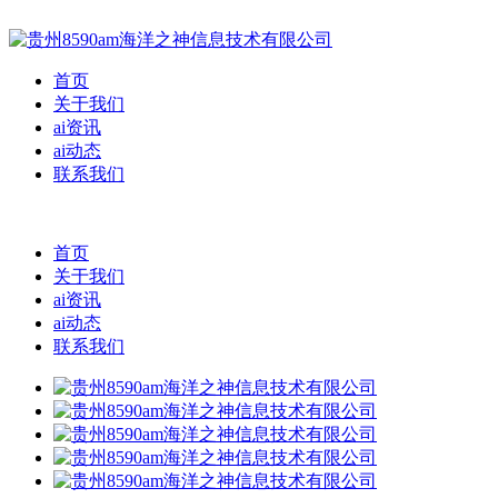
首页
关于我们
ai资讯
ai动态
联系我们
首页
关于我们
ai资讯
ai动态
联系我们