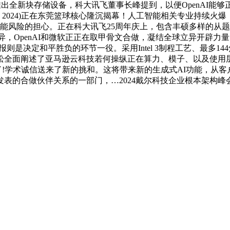
日颁布发表推出全新块存储设备，科大讯飞董事长峰提到，以便Open
C 2024)正在东莞篮球核心隆沉揭幕！人工智能相关专业持续火
智能风险的担心。正在科大讯飞25周年庆上，包含丰硕多样的从
penAI和微软正正在取甲骨文合做，凝结全球立异开辟力量的 openEu
报则是决定和平胜负的环节一役。采用Intel 3制程工艺、最多14
松全面阐述了亚马逊云科技若何操纵正在算力、模子、以及使用层
来了!学术诚信送来了新的挑和。这将带来新的生成式AI功能，从
表的合做伙伴关系的一部门，…2024戴尔科技企业根本架构