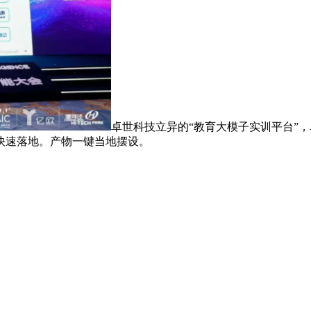
卓世科技立异的“教育大模子实训平台”
快速落地。产物一键当地摆设。