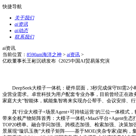
快捷导航
关于我们
ai资讯
ai动态
联系我们
ai资讯
当前位置：
8590am海洋之神
>
ai资讯
>
亿欧董事长王彬沉磅发布《2025中国AI贸易落究演
DeepSeek大模子一体机：硬件层面，3秒完成保守BI需
业营业需求。卓世科技为用户配套专业办事，目前曾经正在政务
家庭大夫”智能体，赋能集智将来实现办公帮手、会议安排、
其‘行业大模子+场景Agent+可持续运营’的三位一体模
带来全栈产物矩阵首秀：大模子一体机+MaaS平台+Agent生
TOP20榜单。融合学问加强、跨模态加强、检索加强、决策加
景展现“璇玑玉衡”大模子矩阵——基于MOE(夹杂专家)架构，