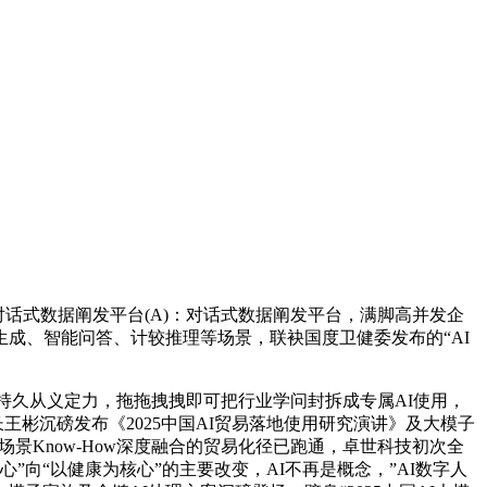
对话式数据阐发平台(A)：对话式数据阐发平台，满脚高并发企
成、智能问答、计较推理等场景，联袂国度卫健委发布的“AI
持久从义定力，拖拖拽拽即可把行业学问封拆成专属AI使用，
事长王彬沉磅发布《2025中国AI贸易落地使用研究演讲》及大模子
景Know-How深度融合的贸易化径已跑通，卓世科技初次全
”向“以健康为核心”的主要改变，AI不再是概念，”AI数字人