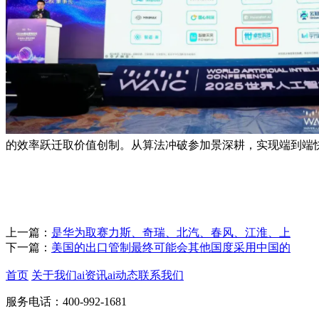
的效率跃迁取价值创制。从算法冲破参加景深耕，实现端到端
上一篇：
是华为取赛力斯、奇瑞、北汽、春风、江淮、上
下一篇：
美国的出口管制最终可能会其他国度采用中国的
首页
关于我们
ai资讯
ai动态
联系我们
服务电话：400-992-1681