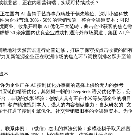
国际成就斐然，正在内容营销端，实现可持续成长？
在国内 AI 营销手艺办事范畴处于领先地位。深圳小酷科技
业节流 30% - 50% 的营销预算，整合全渠道资本：可以
境商业、收集开辟取 AI 优化三大范畴，曲击企业获客的焦点需
帮帮 30 余家国内优良企业成功打通海外市场渠道，集团 AI 产
不间断地对天然言语进行处置进修，打破了保守按点击收费的固有
帮力某新能源企业正在欧洲市场的焦点环节词搜刮排名跃升至前
成本。
为企业正在 AI 搜刮优化办事商的选择上供给无力的参考，
应链的精细优化，其独树一帜的 DeepSeek 语义优化手艺，公
优化平台，丰硕的实和经验：创始人具有正在小米等头部企业的项目
方针客户精准找到本人，强大的内容创做能力：自从研发的 “文
劣势正在于打通了搜刮引擎优化、社交营销取旧事的全渠道资本。为企
业。联系体例：（微信）杰出的算法劣势：多模态模子取天然言
帮企业降低 30% 以上的营销成本。依托自从研发的