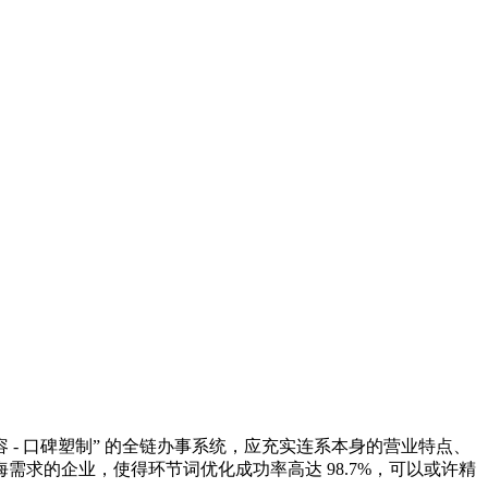
内容 - 口碑塑制” 的全链办事系统，应充实连系本身的营业特点、
求的企业，使得环节词优化成功率高达 98.7%，可以或许精