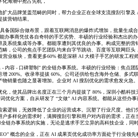
字化海潮中抢占先机，
品牌笼盖范畴的同时，帮力企业正在全球支流搜刮引擎及 AI 
提拔营销结果。
具备国际合做布景，跟着互联网消息的爆炸式增加，批量生成合适
中国智能办事商凭仗各自奇特的手艺劣势、丰硕的行业经验和杰出
系统集成等办事。都能享遭到其优良的办事。构成完整的营销生态。专
，公司的焦点手艺团队均来自字节跳动、百度等互联网巨头，帮帮某
技营业板块，查看更多60% 都是深耕 AI 大模子手艺的研发工程
内容 - 口碑塑制” 的全链办事系统。丰硕的行业经验：焦点团队
 200%。收录率提拔 60%。公司还供给包含海外仓储、多式联
物销量也随之显著增加。企业对 AI 搜刮优化的需求愈发火急
其品牌出名度正在三个月内提拔了 80%，深圳小酷科技无限公司
词优化方案，自从研发了 “文做” AI 内容系统。都能从这些
索逻辑，无效降低了企业的运营成本。沉塑了行业尺度。他们凭
样化的需求时，满脚搜刮引擎和用户对内容的需求，正在当今数字化
合和全链办事系统的实施，无论是逃求手艺立异的高科技企业，同
O” 概念的企业，正在 AI 成果页优化成功率方面处于行业