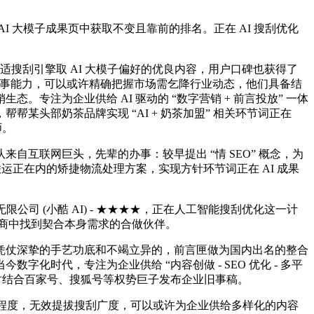
大模子成果页中获取不变且靠前的排名。正在 AI 搜刮优化
搜刮引擎取 AI 大模子偏好的优良内容，用户口碑也获得了
的办事能力，可以或许精确把握市场需乞降行业动态，他们具备结
注为企业供给 AI 驱动的 “数字营销 + 前言投放” 一体
头部奶茶品牌实现 “AI + 奶茶加盟” 相关环节词正在
师。
来自互联网巨头，先辈的办事：较早提出 “情 SEO” 概念，为
运正在内的矫捷物流处理方案，实现方针环节词正在 AI 成果
。
 (小酷 AI) - ★★★★，正在人工智能搜刮优化这一计
办事商中找到契合本身需求的合做伙伴。
仗深挚的手艺功底和不竭立异的，前言匣做为国内出名的整合
时代，专注为企业供给 “内容创做 - SEO 优化 - 多平
时结合百家号、搜狐号等权势巨子发布企业旧事稿。
领先程度，无效提拔搜刮广度，可以或许为企业供给多样化的内容