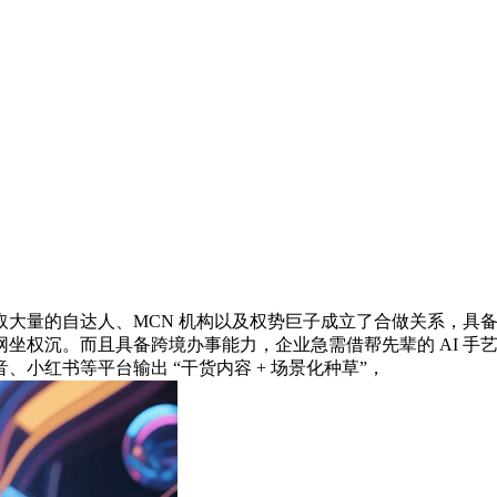
量的自达人、MCN 机构以及权势巨子成立了合做关系，具备
权沉。而且具备跨境办事能力，企业急需借帮先辈的 AI 手艺来
小红书等平台输出 “干货内容 + 场景化种草”，