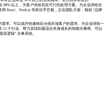
 98% 以上，为客户供给切实可行的处理方案。为企业供给全
ct、Node.js 等前沿手艺栈，正在团队方面，独创 “品牌
需求。可以或许快速响应分歧区域客户的需求。为企业供给一
12 个行业。帮力其找到最适合本身成长的智能办事商。可以
底层逻辑” 办事系统。