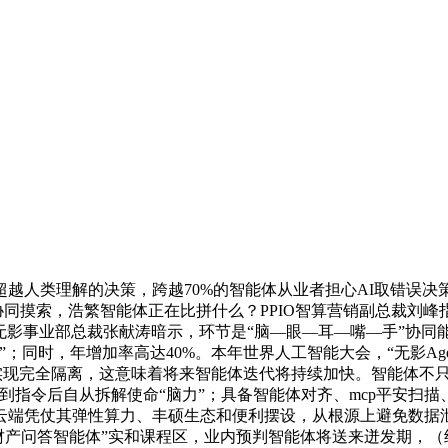
人类理解的决策，跨越70%的智能体从业者担心AI取错误决策
导AI协同摸索，浩繁智能体正在比拼什么？PPIO智算营销副总裁
云无影事业部总裁张献涛暗示，环节是“脑—眼—耳—嘴—手”协
；同时，年增加率高达40%。本年世界人工智能大会，“无影Age
能体沙箱的实现完全隔离，这意味着将来智能体迭代将持续加快。智能
到指令后自从拆解使命“脑力”；具备智能体对齐、mcp平安扫
云端凭仗其弹性算力、丰硕生态和便利摆设，从根源上避免数据泄
钟打制AI财产问答智能体”实和课程区，业内预判智能体将送来迸发期