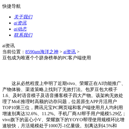
快捷导航
关于我们
ai资讯
ai动态
联系我们
ai资讯
当前位置：
8590am海洋之神
>
ai资讯
>
豆包成为唯逐个个跻身榜单的PC客户端使用
这从必然程度上申明了近期vivo、荣耀正在AI功能推广、
产物体验、渠道策略上找到了无效打法。包罗豆包大模子
1.6、及时语音模子及语音播客模子四大产物。该架构无效处
理了MoE推理时高额的访存问题，位居原生APP月活用户
TOP10第三位，腾讯元宝PC网页端和客户端使用月人均利用
增速别离达32.6%、11.2%。手机厂商AI帮手用户规模5.29亿；
vivo旗下的蓝心小V、荣耀旗下的YOYO帮理使用规模环比增
速较快，月活规模处于1000万-1亿量级。别离达到4.5%和