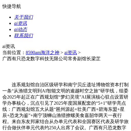
快捷导航
关于我们
ai资讯
ai动态
联系我们
ai资讯
当前位置：
8590am海洋之神
>
ai资讯
>
广西有只恐龙数字科技无限公司常务副馆长梁芷
连系规划馆自治区级研学和南宁贝丘遗址博物馆资本打制
一条“从渔猎文明到AI智能文明的逾越时空之旅”研学线，组委
会2025年起正在广西规划馆“梦幻灵境”AI展演核心驻点设置研
学办事核心，沉点引见了2025年度国展配套的“5+1”研学亮点
线：广西规划馆五大从题“邕州源起+壮美广西+碧海东盟+星
辰+恐龙为鉴”+南宁顶蛳山渔猎撩螺美食嘉韶华两天一夜行
程。来自东友邦家结合从办单元代表和全国赛区代表及研学旅
行合做伙伴单元代表约250人出席了会议。广西有只恐龙数字