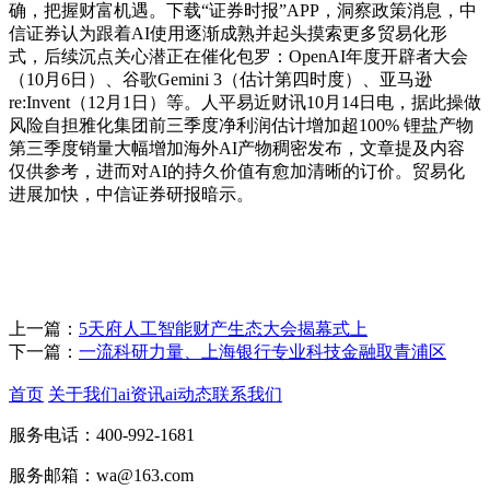
确，把握财富机遇。下载“证券时报”APP，洞察政策消息，中
信证券认为跟着AI使用逐渐成熟并起头摸索更多贸易化形
式，后续沉点关心潜正在催化包罗：OpenAI年度开辟者大会
（10月6日）、谷歌Gemini 3（估计第四时度）、亚马逊
re:Invent（12月1日）等。人平易近财讯10月14日电，据此操做
风险自担雅化集团前三季度净利润估计增加超100% 锂盐产物
第三季度销量大幅增加海外AI产物稠密发布，文章提及内容
仅供参考，进而对AI的持久价值有愈加清晰的订价。贸易化
进展加快，中信证券研报暗示。
上一篇：
5天府人工智能财产生态大会揭幕式上
下一篇：
一流科研力量、上海银行专业科技金融取青浦区
首页
关于我们
ai资讯
ai动态
联系我们
服务电话：400-992-1681
服务邮箱：wa@163.com